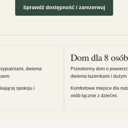
Sprawdź dostępność i zarezerwuj
Dom dla 8 osó
 sypialniami, dwiema
Przestronny dom o powierzch
asem.
dwiema łazienkami i dużym
ukającej spokoju i
Komfortowe miejsce dla rodz
osób łącznie z dziećmi.